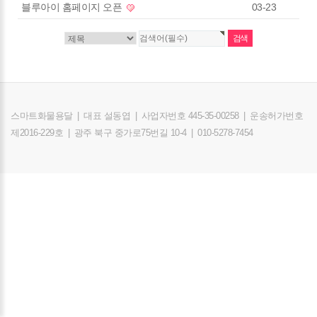
블루아이 홈페이지 오픈
03-23
스마트화물용달
|
대표 설동엽
|
사업자번호 445-35-00258
|
운송허가번호
제2016-229호
|
광주 북구 중가로75번길 10-4
|
010-5278-7454